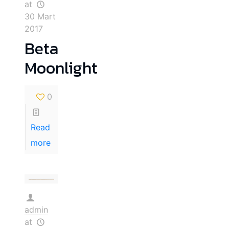
at
30 Mart
2017
Beta
Moonlight
0
Read
more
admin
at